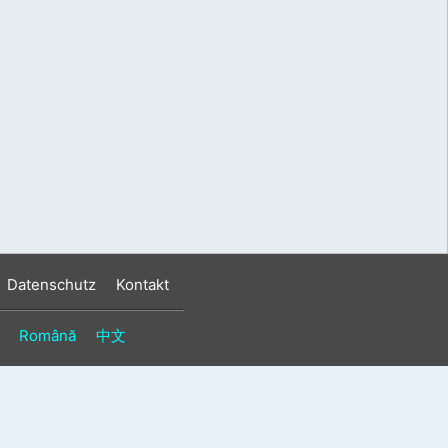
s
n
n
Datenschutz
Kontakt
Română
中文