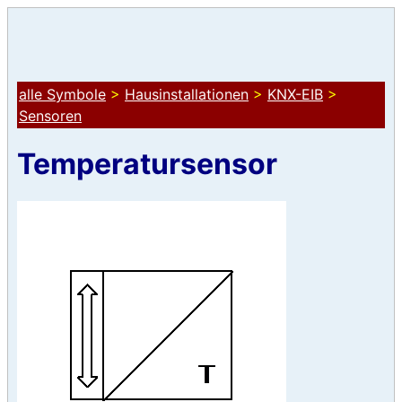
alle Symbole
>
Hausinstallationen
>
KNX-EIB
>
Sensoren
Temperatursensor