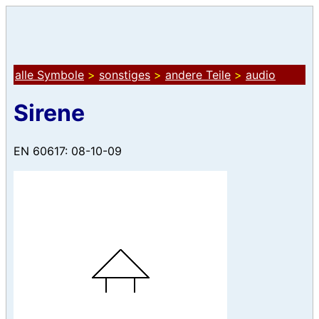
alle Symbole
>
sonstiges
>
andere Teile
>
audio
Sirene
EN 60617: 08-10-09