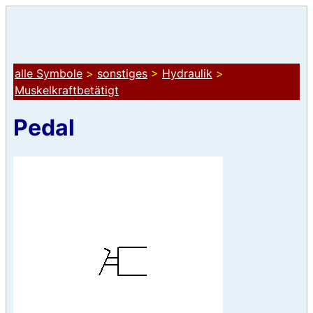
alle Symbole
>
sonstiges
>
Hydraulik
>
Muskelkraftbetätigt
Pedal