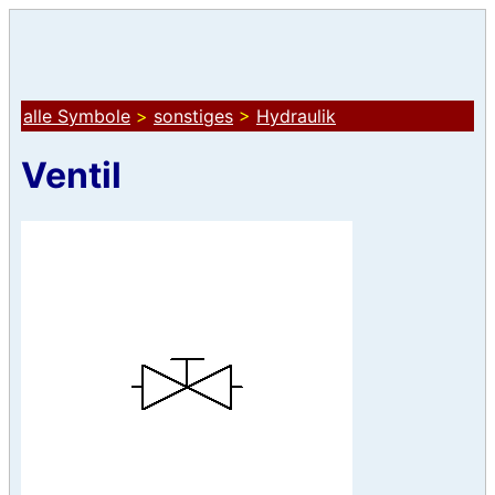
alle Symbole
>
sonstiges
>
Hydraulik
Ventil