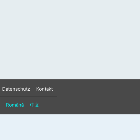
s
n
n
Datenschutz
Kontakt
Română
中文