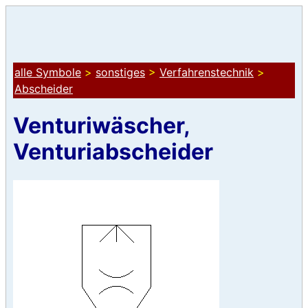
alle Symbole
>
sonstiges
>
Verfahrenstechnik
>
Abscheider
Venturiwäscher,
Venturiabscheider