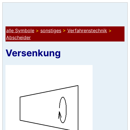
alle Symbole
>
sonstiges
>
Verfahrenstechnik
>
Abscheider
Versenkung