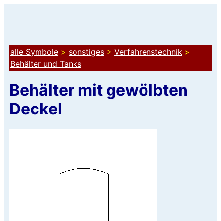
alle Symbole
>
sonstiges
>
Verfahrenstechnik
>
Behälter und Tanks
Behälter mit gewölbten
Deckel