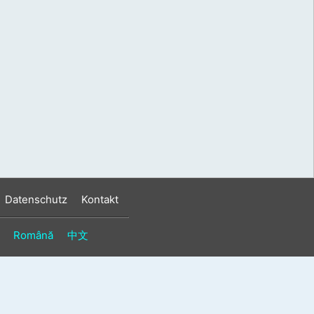
s
n
n
Datenschutz
Kontakt
Română
中文