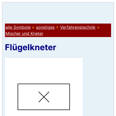
alle Symbole
>
sonstiges
>
Verfahrenstechnik
>
Mischer und Kneter
Flügelkneter