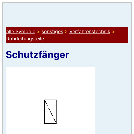
alle Symbole
>
sonstiges
>
Verfahrenstechnik
>
Rohrleitungsteile
Schutzfänger