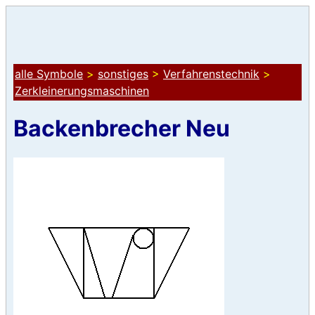
alle Symbole
>
sonstiges
>
Verfahrenstechnik
>
Zerkleinerungsmaschinen
Backenbrecher Neu