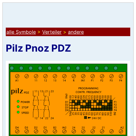
alle Symbole
>
Verteiler
>
andere
Pilz Pnoz PDZ