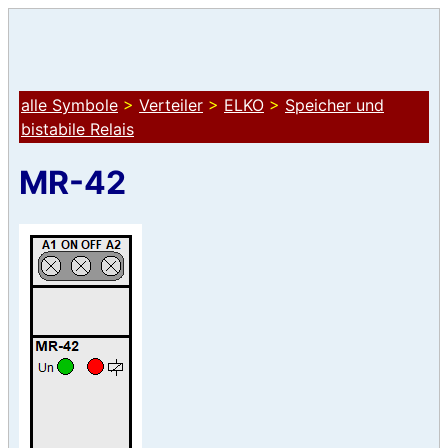
alle Symbole
>
Verteiler
>
ELKO
>
Speicher und
bistabile Relais
MR-42