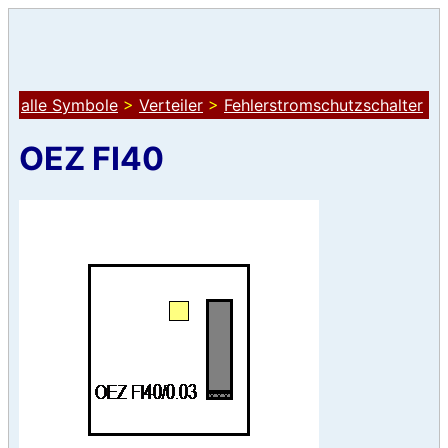
alle Symbole
>
Verteiler
>
Fehlerstromschutzschalter
OEZ FI40