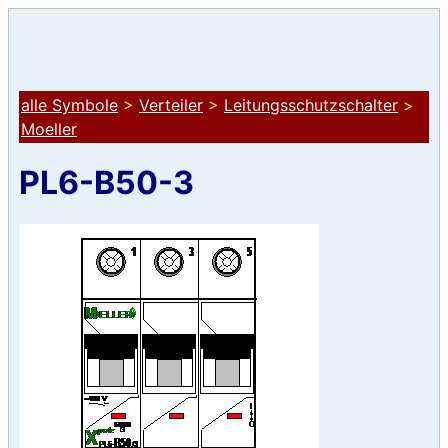
alle Symbole
>
Verteiler
>
Leitungsschutzschalter
>
Moeller
PL6-B50-3