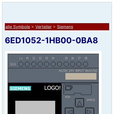
alle Symbole
>
Verteiler
>
Siemens
6ED1052-1HB00-0BA8