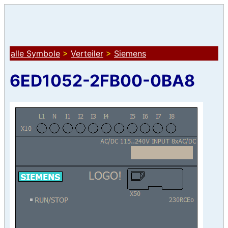
alle Symbole
>
Verteiler
>
Siemens
6ED1052-2FB00-0BA8