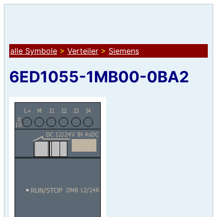
alle Symbole
>
Verteiler
>
Siemens
6ED1055-1MB00-0BA2