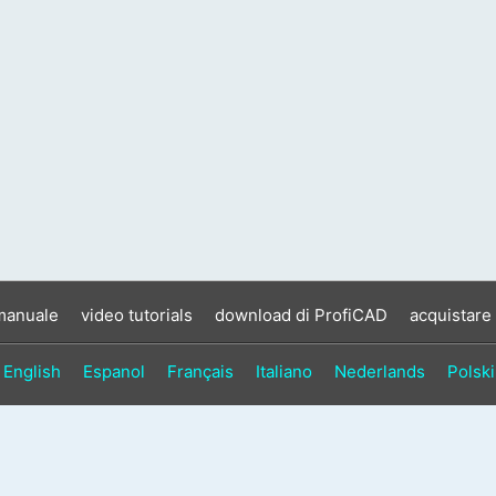
manuale
video tutorials
download di ProfiCAD
acquistare
English
Espanol
Français
Italiano
Nederlands
Polski