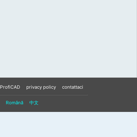
 ProfiCAD
privacy policy
contattaci
Română
中文