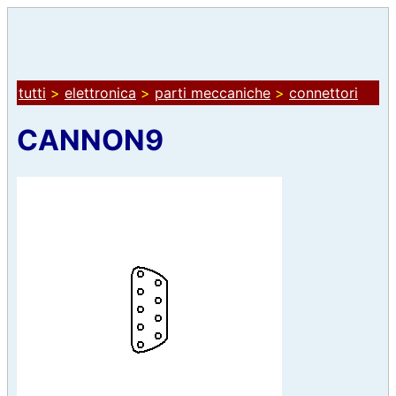
tutti
>
elettronica
>
parti meccaniche
>
connettori
CANNON9