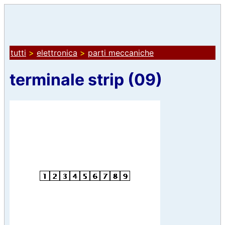
tutti
>
elettronica
>
parti meccaniche
terminale strip (09)