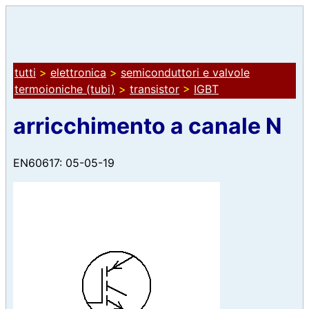
tutti
>
elettronica
>
semiconduttori e valvole
termoioniche (tubi)
>
transistor
>
IGBT
arricchimento a canale N
EN60617: 05-05-19