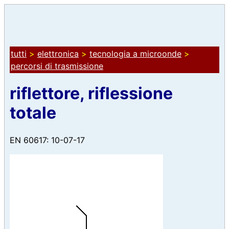
tutti
>
elettronica
>
tecnologia a microonde
>
percorsi di trasmissione
riflettore, riflessione
totale
EN 60617: 10-07-17