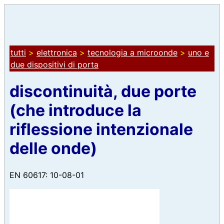
tutti
>
elettronica
>
tecnologia a microonde
>
uno e
due dispositivi di porta
discontinuità, due porte
(che introduce la
riflessione intenzionale
delle onde)
EN 60617: 10-08-01