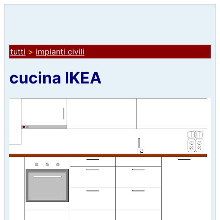
tutti
>
impianti civili
cucina IKEA