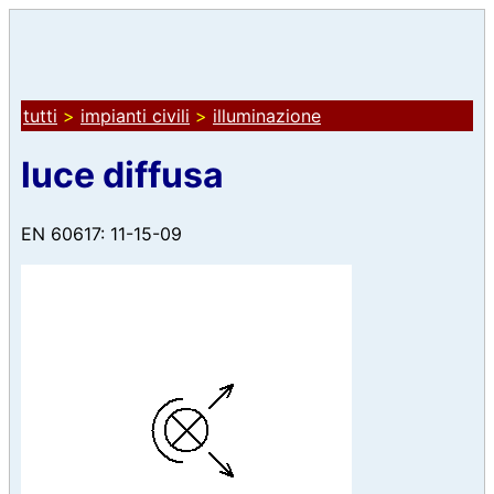
tutti
>
impianti civili
>
illuminazione
luce diffusa
EN 60617: 11-15-09