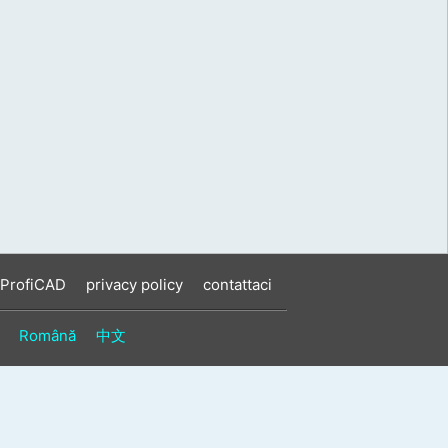
 ProfiCAD
privacy policy
contattaci
Română
中文