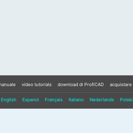
manuale
video tutorials
download di ProfiCAD
acquistare
English
Espanol
Français
Italiano
Nederlands
Polski