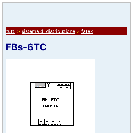
tutti
>
sistema di distribuzione
>
fatek
FBs-6TC