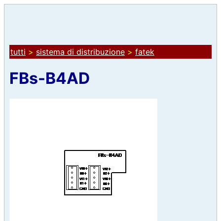
tutti
>
sistema di distribuzione
>
fatek
FBs-B4AD