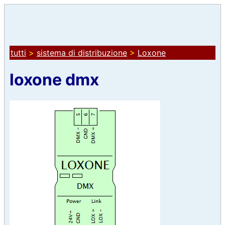
tutti
>
sistema di distribuzione
>
Loxone
loxone dmx