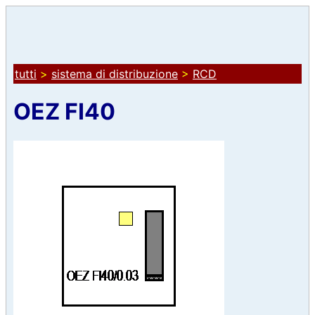
tutti
>
sistema di distribuzione
>
RCD
OEZ FI40