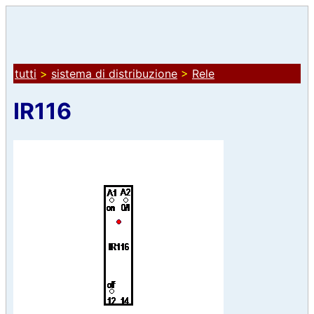
tutti
>
sistema di distribuzione
>
Rele
IR116