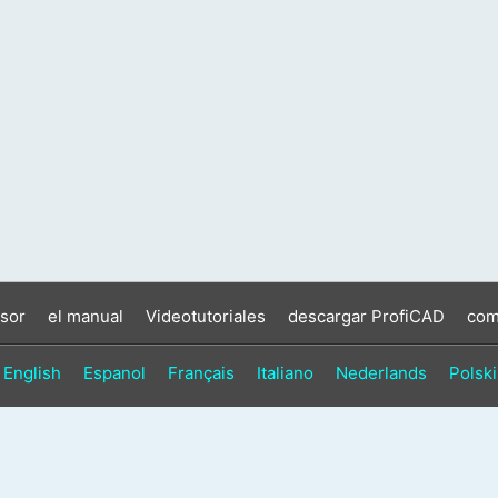
sor
el manual
Videotutoriales
descargar ProfiCAD
com
English
Espanol
Français
Italiano
Nederlands
Polski