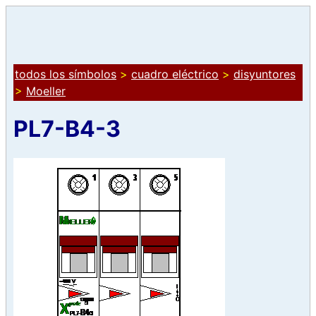
todos los símbolos
>
cuadro eléctrico
>
disyuntores
>
Moeller
PL7-B4-3