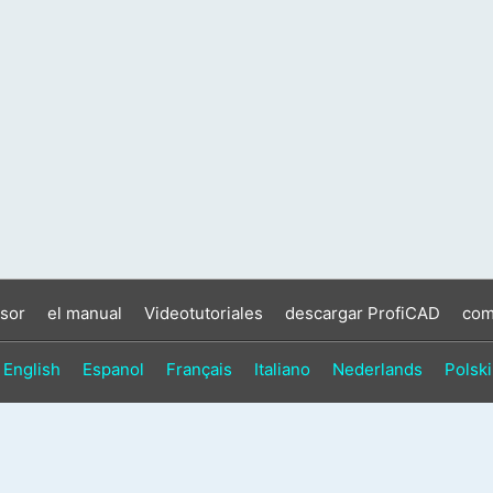
sor
el manual
Videotutoriales
descargar ProfiCAD
com
English
Espanol
Français
Italiano
Nederlands
Polski