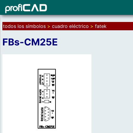
todos los símbolos
>
cuadro eléctrico
>
fatek
FBs-CM25E