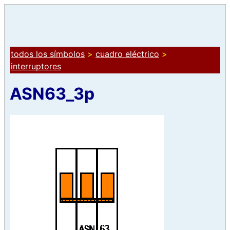
todos los símbolos
>
cuadro eléctrico
>
interruptores
ASN63_3p