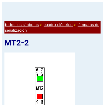
todos los símbolos
>
cuadro eléctrico
>
lámparas de
senalización
MT2-2