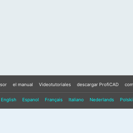
sor
el manual
Videotutoriales
descargar ProfiCAD
com
English
Espanol
Français
Italiano
Nederlands
Polski