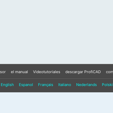
sor
el manual
Videotutoriales
descargar ProfiCAD
com
English
Espanol
Français
Italiano
Nederlands
Polski