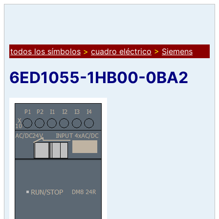
todos los símbolos
>
cuadro eléctrico
>
Siemens
6ED1055-1HB00-0BA2