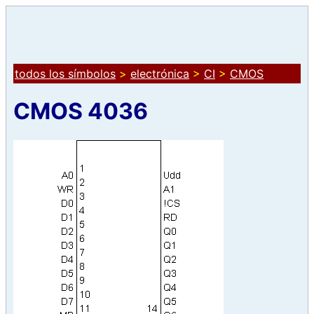
todos los símbolos
>
electrónica
>
CI
>
CMOS
CMOS 4036