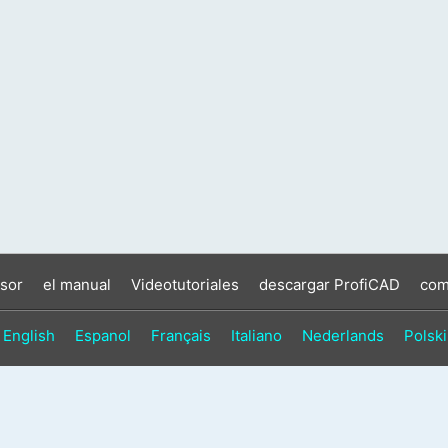
sor
el manual
Videotutoriales
descargar ProfiCAD
com
English
Espanol
Français
Italiano
Nederlands
Polski