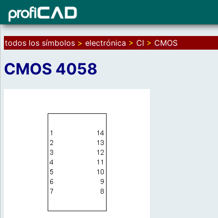
todos los símbolos
>
electrónica
>
CI
>
CMOS
CMOS 4058