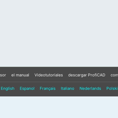
sor
el manual
Videotutoriales
descargar ProfiCAD
com
English
Espanol
Français
Italiano
Nederlands
Polski