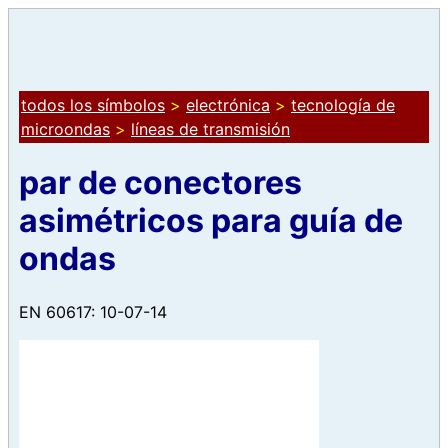
todos los símbolos
>
electrónica
>
tecnología de
microondas
>
líneas de transmisión
par de conectores
asimétricos para guía de
ondas
EN 60617: 10-07-14