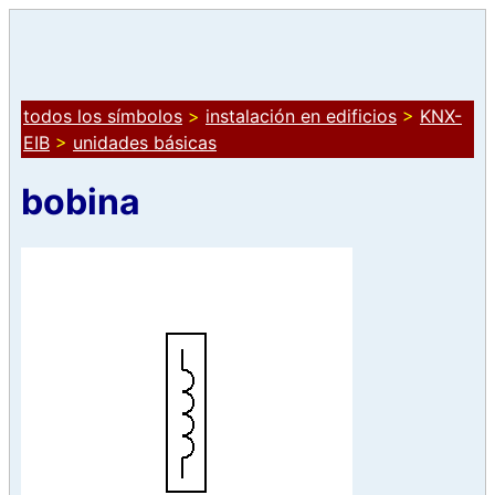
todos los símbolos
>
instalación en edificios
>
KNX-
EIB
>
unidades básicas
bobina