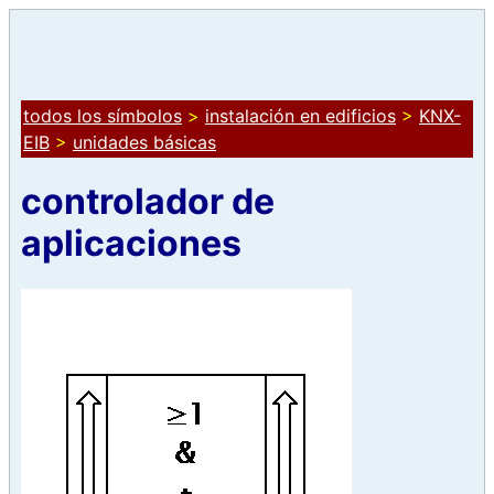
todos los símbolos
>
instalación en edificios
>
KNX-
EIB
>
unidades básicas
controlador de
aplicaciones