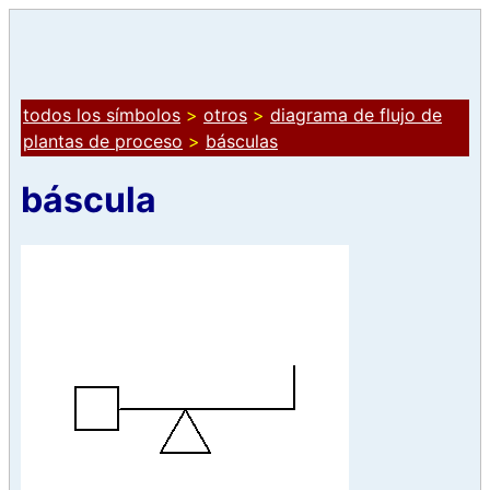
todos los símbolos
>
otros
>
diagrama de flujo de
plantas de proceso
>
básculas
báscula