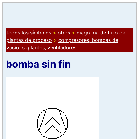
todos los símbolos
>
otros
>
diagrama de flujo de
plantas de proceso
>
compresores, bombas de
vacío, soplantes, ventiladores
bomba sin fin